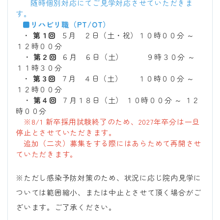
随時個別対応にてご見学対応させていただきま
す。
■
リハビリ職（PT/OT）
・
第１回
５月 ２日（土・祝）
１０時００分 ～
１２時００分
・
第２回
６月 ６日（土） ９時３０分 ～
１１時３０分
・
第３回
７月 ４日（土） １０時００分 ～
１２時００分
・
第４回
７月１８日（土） １０時００分 ～ １２
時００分
※8/1 新卒採用試験終了のため、2027年卒分は一旦
停止とさせていただきます。
追加（二次）募集をする際にはあらためて再開させ
ていただきます。
※ただし感染予防対策のため、状況に応じ院内見学に
ついては範囲縮小、または中止とさせて頂く場合がご
ざいます。ご了承ください。