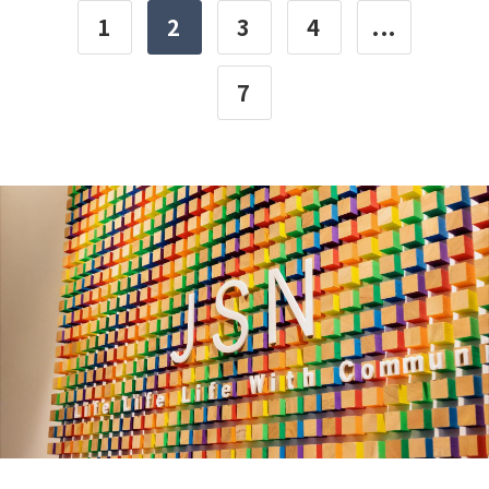
1
2
3
4
...
7